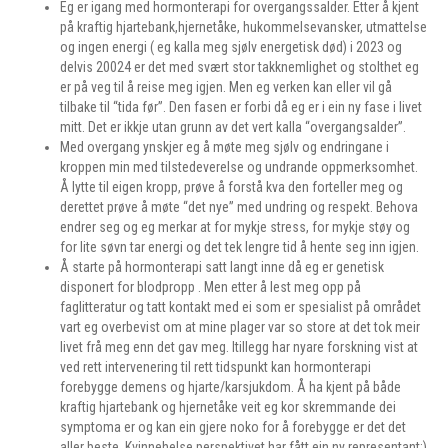
Eg er igang med hormonterapi for overgangssalder. Etter å kjent
på kraftig hjartebank,hjernetåke, hukommelsevansker, utmattelse
og ingen energi ( eg kalla meg sjølv energetisk død) i 2023 og
delvis 20024 er det med svært stor takknemlighet og stolthet eg
er på veg til å reise meg igjen. Men eg verken kan eller vil gå
tilbake til “tida før”. Den fasen er forbi då eg er i ein ny fase i livet
mitt. Det er ikkje utan grunn av det vert kalla “overgangsalder”.
Med overgang ynskjer eg å møte meg sjølv og endringane i
kroppen min med tilstedeverelse og undrande oppmerksomhet.
Å lytte til eigen kropp, prøve å forstå kva den forteller meg og
derettet prøve å møte “det nye” med undring og respekt. Behova
endrer seg og eg merkar at for mykje stress, for mykje støy og
for lite søvn tar energi og det tek lengre tid å hente seg inn igjen.
Å starte på hormonterapi satt langt inne då eg er genetisk
disponert for blodpropp . Men etter å lest meg opp på
faglitteratur og tatt kontakt med ei som er spesialist på området
vart eg overbevist om at mine plager var so store at det tok meir
livet frå meg enn det gav meg. Itillegg har nyare forskning vist at
ved rett intervenering til rett tidspunkt kan hormonterapi
forebygge demens og hjarte/karsjukdom. Å ha kjent på både
kraftig hjartebank og hjernetåke veit eg kor skremmande dei
symptoma er og kan ein gjere noko for å forebygge er det det
aller beste. Kvinnehelse perspektivet har fått ein ny representant:)