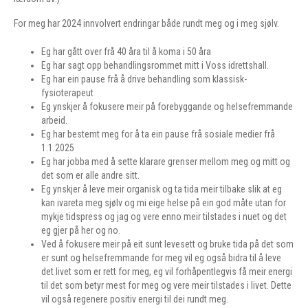
For meg har 2024 innvolvert endringar både rundt meg og i meg sjølv.
Eg har gått over frå 40 åra til å koma i 50 åra
Eg har sagt opp behandlingsrommet mitt i Voss idrettshall.
Eg har ein pause frå å drive behandling som klassisk-
fysioterapeut
Eg ynskjer å fokusere meir på forebyggande og helsefremmande
arbeid.
Eg har bestemt meg for å ta ein pause frå sosiale medier frå
1.1.2025
Eg har jobba med å sette klarare grenser mellom meg og mitt og
det som er alle andre sitt.
Eg ynskjer å leve meir organisk og ta tida meir tilbake slik at eg
kan ivareta meg sjølv og mi eige helse på ein god måte utan for
mykje tidspress og jag og vere enno meir tilstades i nuet og det
eg gjer på her og no.
Ved å fokusere meir på eit sunt levesett og bruke tida på det som
er sunt og helsefremmande for meg vil eg også bidra til å leve
det livet som er rett for meg, eg vil forhåpentlegvis få meir energi
til det som betyr mest for meg og vere meir tilstades i livet. Dette
vil også regenere positiv energi til dei rundt meg.