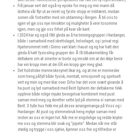
Frå januar vert det også ny epoke for meg og min mann då
dottera vår flyr ut av reiret og fyrste stopp er militæret, medan
sonen vår fortsetter med sin utdanning i Bergen. Å bli oss to
igjen vil gje oss nye innsikter og muligheter å vere tosomme
igjen, men og gje oss frihet på kvar vår kant.
I 2024 har eg også fått gleda av å ha treningsgrupper i Hardanger,
både i samarbeid med idrettslaget, helselaget, og i privat regi.
Hjarterommet mitt i Grimo vart klart i haust og eg har hatt den
gleda å hatt fysiosling grupper der. Å få tilbakemelding får
deltakere om at smerter er borte og innsikt om at dei ikkje berre
har ein kropp men at dei ER ein kropp gjer meg glad.
Det holistiske menneskesynet likar eg, og at me er menneske
som treng påfyll både fysisk, mentalt, emosjonelt og spirituelt
vert eg meir og meir klar over. Difor har det vore svært givande å
ha pust og lyd samarbeid med Berit Opheim der deltakerne fekk
oppleve både rolige mjuke bevegelsar kombinert med pust
saman med meg og deretter sette lyd på stemma si saman med
Berit. 3 fulle hus fekk me på desse arrangemanga på Voss og i
Hardanger. At pust og stemmebruk heng mykje saman med
resten av oss er ingen tvil. Når me er engstelige og redde knyter
me oss og stemma blir svak og “pipete”. Medan når me står
stødig og trygge i oss sjølve, kjenner oss frie og tilfredse er