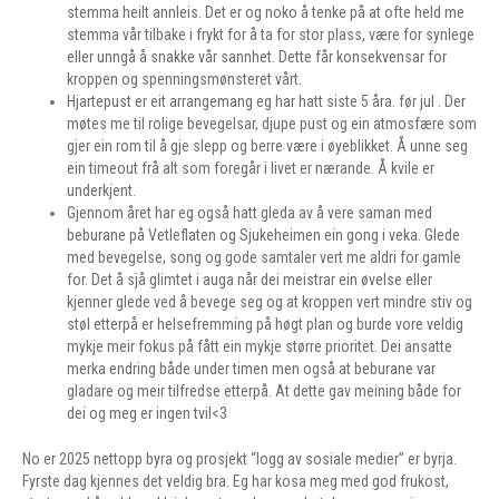
stemma heilt annleis. Det er og noko å tenke på at ofte held me
stemma vår tilbake i frykt for å ta for stor plass, være for synlege
eller unngå å snakke vår sannhet. Dette får konsekvensar for
kroppen og spenningsmønsteret vårt.
Hjartepust er eit arrangemang eg har hatt siste 5 åra. før jul . Der
møtes me til rolige bevegelsar, djupe pust og ein atmosfære som
gjer ein rom til å gje slepp og berre være i øyeblikket. Å unne seg
ein timeout frå alt som foregår i livet er nærande. Å kvile er
underkjent.
Gjennom året har eg også hatt gleda av å vere saman med
beburane på Vetleflaten og Sjukeheimen ein gong i veka. Glede
med bevegelse, song og gode samtaler vert me aldri for gamle
for. Det å sjå glimtet i auga når dei meistrar ein øvelse eller
kjenner glede ved å bevege seg og at kroppen vert mindre stiv og
støl etterpå er helsefremming på høgt plan og burde vore veldig
mykje meir fokus på fått ein mykje større prioritet. Dei ansatte
merka endring både under timen men også at beburane var
gladare og meir tilfredse etterpå. At dette gav meining både for
dei og meg er ingen tvil<3
No er 2025 nettopp byra og prosjekt “logg av sosiale medier” er byrja.
Fyrste dag kjennes det veldig bra. Eg har kosa meg med god frukost,