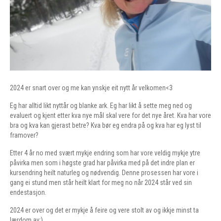
2024 er snart over og me kan ynskje eit nytt år velkomen<3
Eg har alltid likt nyttår og blanke ark. Eg har likt å sette meg ned og
evaluert og kjent etter kva nye mål skal vere for det nye året. Kva har vore
bra og kva kan gjerast betre? Kva bør eg endra på og kva har eg lyst til
framover?
Etter 4 år no med svært mykje endring som har vore veldig mykje ytre
påvirka men som i høgste grad har påvirka med på det indre plan er
kursendring heilt naturleg og nødvendig. Denne prosessen har vore i
gang ei stund men står heilt klart for meg no når 2024 står ved sin
endestasjon.
2024 er over og det er mykje å feire og vere stolt av og ikkje minst ta
lærdom av:)