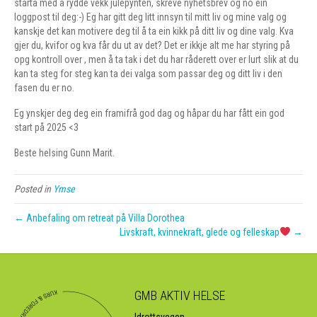
starta med å rydde vekk julepynten, skreve nyhetsbrev og no ein
loggpost til deg:-) Eg har gitt deg litt innsyn til mitt liv og mine valg og
kanskje det kan motivere deg til å ta ein kikk på ditt liv og dine valg. Kva
gjer du, kvifor og kva får du ut av det? Det er ikkje alt me har styring på
opg kontroll over , men å ta tak i det du har råderett over er lurt slik at du
kan ta steg for steg kan ta dei valga som passar deg og ditt liv i den
fasen du er no.
Eg ynskjer deg deg ein framifrå god dag og håpar du har fått ein god
start på 2025 <3
Beste helsing Gunn Marit.
Posted in
Ymse
← Anbefaling om retreat på Villa Dorothea
Livskraft, kvinnekraft, glede og felleskap
→
GMB AKTIV HELSE