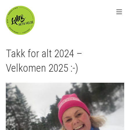
M
e
n
u
Takk for alt 2024 –
Velkomen 2025 :-)