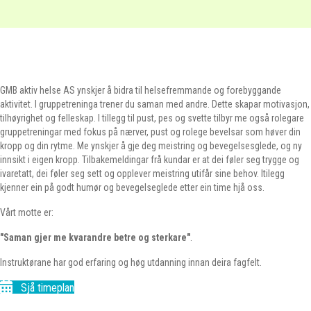
GMB aktiv helse AS ynskjer å bidra til helsefremmande og forebyggande
aktivitet. I gruppetreninga trener du saman med andre. Dette skapar motivasjon,
tilhøyrighet og felleskap. I tillegg til pust, pes og svette tilbyr me også rolegare
gruppetreningar med fokus på nærver, pust og rolege bevelsar som høver din
kropp og din rytme. Me ynskjer å gje deg meistring og bevegelsesglede, og ny
innsikt i eigen kropp. Tilbakemeldingar frå kundar er at dei føler seg trygge og
ivaretatt, dei føler seg sett og opplever meistring utifår sine behov. Itilegg
kjenner ein på godt humør og bevegelseglede etter ein time hjå oss.
Vårt motte er:
"Saman gjer me kvarandre betre og sterkare"
.
Instruktørane har god erfaring og høg utdanning innan deira fagfelt.
Sjå timeplan