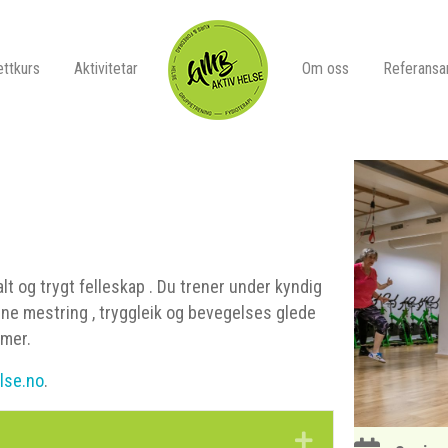
ttkurs
Aktivitetar
Om oss
Referansa
t og trygt felleskap . Du trener under kyndig
nne mestring , tryggleik og bevegelses glede
amer.
lse.no
.
Expand