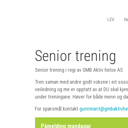
LEV
Ne
Senior trening
Senior trening i regi av GMB Aktiv helse AS
Tren saman med andre godt voksne i eit sosial
veiledning og me er opptatt av at DU skal kje
under treningane. Høver for både menn og d
For spørsmål kontakt
gunnmarit@gmbaktivhe
Påmelding mandagar