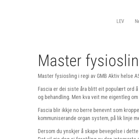
LEV
Ne
Master fysiosli
Master fysiosling i regi av GMB Aktiv helse A
Fascia er dei siste åra blitt eit populært ord
og behandling. Men kva veit me eigentleg om
Fascia blir ikkje no berre benevnt som kropp
kommuniserande organ system, på lik linje 
Dersom du ynskjer å skape bevegelse i dette "