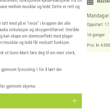
 anatomien, funksjonelle kjedereaksjonar frå fot
Master
onane mellom musklar og ledd. Dette er rett og
Mandagar (
 tatt med på ei "reise" i kroppen der alle
Oppstart: 17
, auka sirkulasjon og oksygentilførsel. Område
16 gonger
 og kan skape ein dominoeffekt med plager
r/musklar og ledd får nedsatt funksjon.
Pris: kr 4.000
 vil Gunn Marit føre deg til ein meir sterk,
 gjennom fysiosling 1 for å lært dei
ller gjennom skjema:
Expand