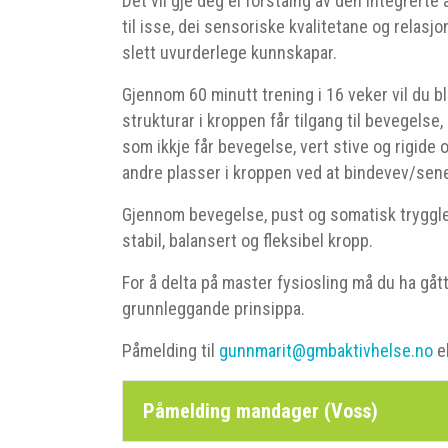
Det vil gje deg ei forståing av den integrerte
til isse, dei sensoriske kvalitetane og relasj
slett uvurderlege kunnskapar.
Gjennom 60 minutt trening i 16 veker vil du bli
strukturar i kroppen får tilgang til bevegelse
som ikkje får bevegelse, vert stive og rigide
andre plasser i kroppen ved at bindevev/sene
Gjennom bevegelse, pust og somatisk tryggleik
stabil, balansert og fleksibel kropp.
For å delta på master fysiosling må du ha gått
grunnleggande prinsippa.
Påmelding til
gunnmarit@gmbaktivhelse.no
e
Påmelding mandager (Voss)