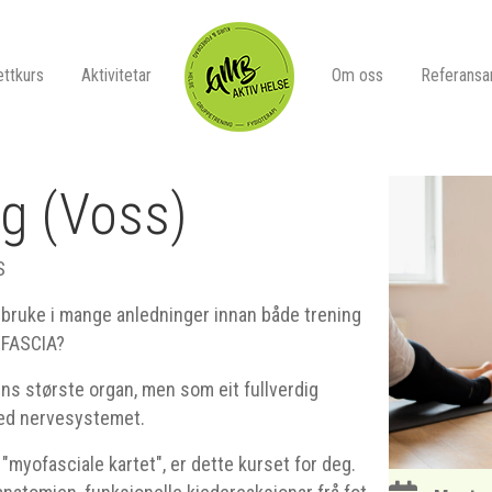
ttkurs
Aktivitetar
Om oss
Referansa
ng (Voss)
S
 å bruke i mange anledninger innan både trening
 FASCIA?
ens største organ, men som eit fullverdig
med nervesystemet.
myofasciale kartet", er dette kurset for deg.