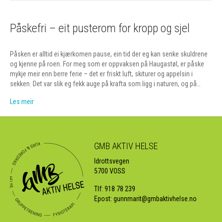
Påskefri – eit pusterom for kropp og sjel
Påsken er alltid ei kjærkomen pause, ein tid der eg kan senke skuldrene
og kjenne på roen. For meg som er oppvaksen på Haugastøl, er påske
mykje meir enn berre ferie – det er friskt luft, skiturer og appelsin i
sekken. Det var slik eg fekk auge på krafta som ligg i naturen, og på…
Les meir
GMB AKTIV HELSE
Idrottsvegen
5700 VOSS
Tlf:
918 78 239
Epost:
gunnmarit@gmbaktivhelse.no