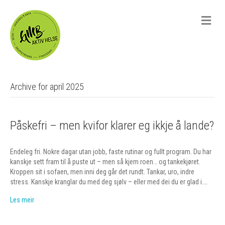
M
e
n
u
Archive for april 2025
Påskefri – men kvifor klarer eg ikkje å lande?
Endeleg fri. Nokre dagar utan jobb, faste rutinar og fullt program. Du har
kanskje sett fram til å puste ut – men så kjem roen… og tankekjøret.
Kroppen sit i sofaen, men inni deg går det rundt. Tankar, uro, indre
stress. Kanskje kranglar du med deg sjølv – eller med dei du er glad i.…
Les meir