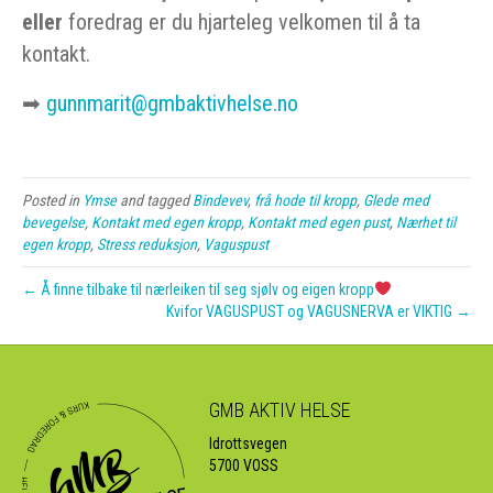
eller
foredrag er du hjarteleg velkomen til å ta
kontakt.
➡
gunnmarit@gmbaktivhelse.no
Posted in
Ymse
and tagged
Bindevev
,
frå hode til kropp
,
Glede med
bevegelse
,
Kontakt med egen kropp
,
Kontakt med egen pust
,
Nærhet til
egen kropp
,
Stress reduksjon
,
Vaguspust
← Å finne tilbake til nærleiken til seg sjølv og eigen kropp
Kvifor VAGUSPUST og VAGUSNERVA er VIKTIG →
GMB AKTIV HELSE
Idrottsvegen
5700 VOSS