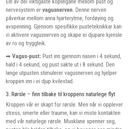
Ein av dei viktigaste koplingane mellom pust og
nervesystem er
vagusnerven
. Denne nerven
påverkar mellom anna hjarterytme, fordøying og
avspenning. Gjennom spesifikke pusteteknikkar kan
vi aktivere vagusnerven og skape ei djupare kjensle
av ro og tryggleik.
➡
Vagus-pust:
Pust inn gjennom nasen i 4 sekund,
hald i 4 sekund, og pust sakte ut i 8 sekund. Den
lange utpusten stimulerer vagusnerven og hjelper
kroppen inn i ei djup kvilestad.
3. Rørsle – finn tilbake til kroppens naturlege flyt
Kroppen vår er skapt for rørsle. Men når vi opplever
stress, smerte eller traume, kan vi miste kontakten
med vår naturlege rørsle. Musklane spenner seg,