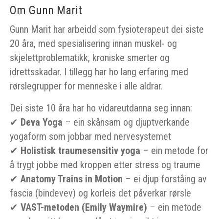
Om Gunn Marit
Gunn Marit har arbeidd som fysioterapeut dei siste
20 åra, med spesialisering innan muskel- og
skjelettproblematikk, kroniske smerter og
idrettsskadar. I tillegg har ho lang erfaring med
rørslegrupper for menneske i alle aldrar.
Dei siste 10 åra har ho vidareutdanna seg innan:
✔
Deva Yoga
– ein skånsam og djuptverkande
yogaform som jobbar med nervesystemet
✔
Holistisk traumesensitiv yoga
– ein metode for
å trygt jobbe med kroppen etter stress og traume
✔
Anatomy Trains in Motion
– ei djup forståing av
fascia (bindevev) og korleis det påverkar rørsle
✔
VAST-metoden (Emily Waymire)
– ein metode