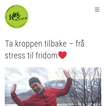
M
e
n
u
Ta kroppen tilbake – frå
stress til fridom