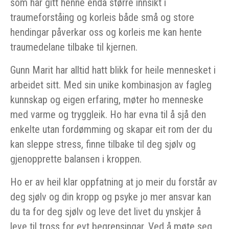
som har gitt henne endå større innsikt i
traumeforståing og korleis både små og store
hendingar påverkar oss og korleis me kan hente
traumedelane tilbake til kjernen.
Gunn Marit har alltid hatt blikk for heile mennesket i
arbeidet sitt. Med sin unike kombinasjon av fagleg
kunnskap og eigen erfaring, møter ho menneske
med varme og tryggleik. Ho har evna til å sjå den
enkelte utan fordømming og skapar eit rom der du
kan sleppe stress, finne tilbake til deg sjølv og
gjenopprette balansen i kroppen.
Ho er av heil klar oppfatning at jo meir du forstår av
deg sjølv og din kropp og psyke jo mer ansvar kan
du ta for deg sjølv og leve det livet du ynskjer å
leve til tross for evt begrensingar. Ved å møte seg